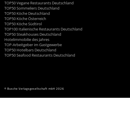
TOP50 Vegane Restaurants Deutschland
TOP50 Sommeliers Deutschland
TOP50 Köche Deutschland
TOP50 Köche Österreich
TOP50 Köche Südtirol
TOP100 Italienische Restaurants Deutschland
TOP50 Steakhouses Deutschland
Hotelimmobilie des Jahres
TOP-Arbeitgeber im Gastgewerbe
TOP50 Hotelbars Deutschland
TOP50 Seafood Restaurants Deutschland
© Busche Verlagsgesellschaft mbH 2026