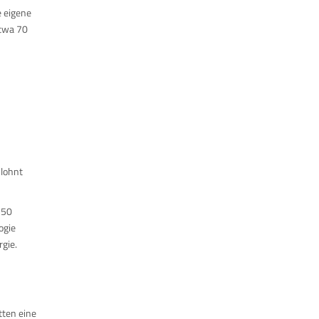
e eigene
etwa 70
 lohnt
 50
ogie
gie.
tten eine