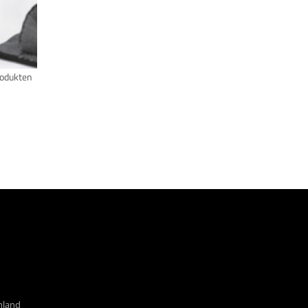
rodukten
hland