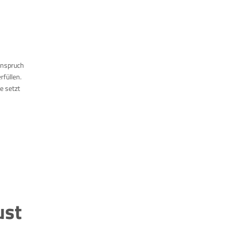
Anspruch
rfüllen.
e setzt
ust