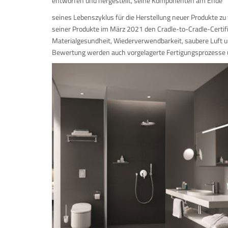
entworfen und hergestellt, seine Komponenten am Ende
seines Lebenszyklus für die Herstellung neuer Produkte z
seiner Produkte im März 2021 den Cradle-to-Cradle-Certif
Materialgesundheit, Wiederverwendbarkeit, saubere Luft 
Bewertung werden auch vorgelagerte Fertigungsprozesse u