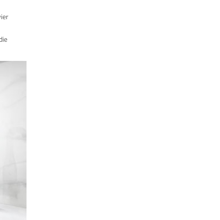
ier
die