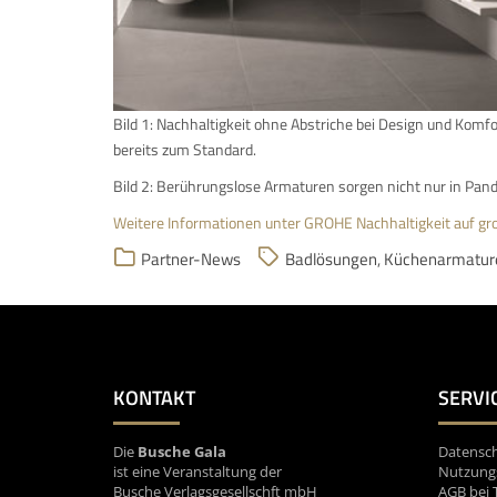
Bild 1: Nachhaltigkeit ohne Abstriche bei Design und Kom
bereits zum Standard.
Bild 2: Berührungslose Armaturen sorgen nicht nur in Pa
Weitere Informationen unter GROHE Nachhaltigkeit auf gr
Partner-News
Badlösungen
,
Küchenarmatur
KONTAKT
SERVI
Die
Busche Gala
Datensch
ist eine Veranstaltung der
Nutzung
Busche Verlagsgesellschft mbH
AGB bei 