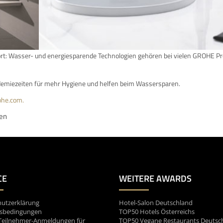
fort: Wasser- und energiesparende Technologien gehören bei vielen GROHE P
ndemiezeiten für mehr Hygiene und helfen beim Wassersparen.
ohe.com.
en
CE
WEITERE AWARDS
utzerklärung
Hotel-Salon Deutschland
sbedingungen
TOP50 Hotels Österreichs
Teilnehmer-Anmeldungen für
TOP50 Vegane Restaurants Deutsc