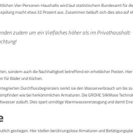
tlichen Vier-Personen-Haushalts wird laut statistischem Bundesamt für di
nspülung macht etwa 32 Prozent aus. Zusammen beläuft sich dies also auf 
enden zudem um ein Vielfaches höher als im Privathaushalt:
achtung!
osten, sondern auch die Nachhaltigkeit betreffend ein erheblicher Posten. Hier
en für Bäder und Küchen.
 integrierten Durchflussbegrenzers senkt sie den Wasserverbrauch um bis zu
menempfinden wie bei herkömmlichen Armaturen. Die GROHE SilkMove Technol
 Kaltwasser zuläuft. Dies spart unnötige Warmwassererzeugung und damit Ener
e
utlich gestiegen. Hier stellen berührungslose Armaturen und Betätigungspla