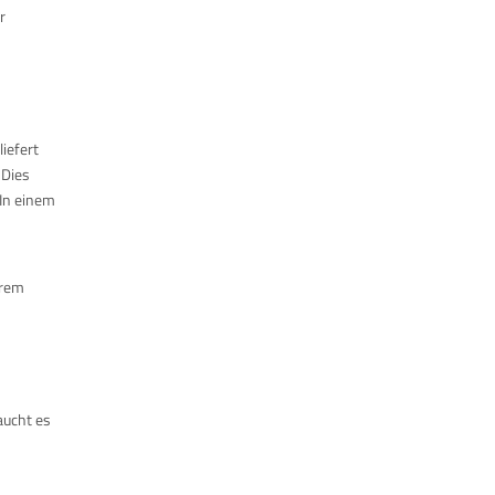
r
iefert
 Dies
In einem
erem
aucht es