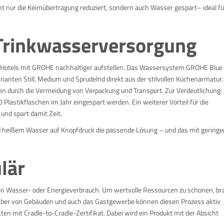
ht nur die Keimübertragung reduziert, sondern auch Wasser gespart– ideal fü
rinkwasserversorgung
h Hotels mit GROHE nachhaltiger aufstellen. Das Wassersystem GROHE Blue l
ianten Still, Medium und Sprudelnd direkt aus der stilvollen Küchenarmatur.
 durch die Vermeidung von Verpackung und Transport. Zur Verdeutlichung: 
lastikflaschen im Jahr eingespart werden. Ein weiterer Vorteil für die
und spart damit Zeit.
d heißem Wasser auf Knopfdruck die passende Lösung – und das mit gering
ulär
inen Wasser- oder Energieverbrauch. Um wertvolle Ressourcen zu schonen, br
Inhaber von Gebäuden und auch das Gastgewerbe können diesen Prozess aktiv
en mit Cradle-to-Cradle-Zertifikat. Dabei wird ein Produkt mit der Absicht