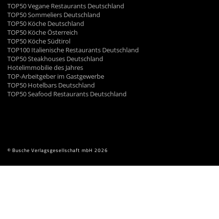
TOP50 Vegane Restaurants Deutschland
TOP50 Sommeliers Deutschland
TOP50 Köche Deutschland
TOP50 Köche Österreich
TOP50 Köche Südtirol
TOP100 Italienische Restaurants Deutschland
TOP50 Steakhouses Deutschland
Hotelimmobilie des Jahres
TOP-Arbeitgeber im Gastgewerbe
TOP50 Hotelbars Deutschland
TOP50 Seafood Restaurants Deutschland
© Busche Verlagsgesellschaft mbH 2026