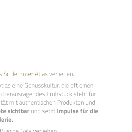
rs
Schlemmer Atlas
verliehen.
las eine Genusskultur, die oft einen
in herausragendes Frühstück steht für
vität mit authentischen Produkten und
te sichtbar
und setzt
Impulse für die
erie.
Busche Gala verliehen.