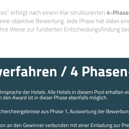
es” erfolgt nach einem klar strukturierten
4-Phase
 eine objektive Bewertung. Jede Phase hat dabei ei
ihre Weise zur fundierten Entscheidungsfindung bei
erfahren / 4 Phasen
sprache der Hotels. Alle Hotels in diesem Pool erhalten 
den Award ist in dieser Phase ebenfalls möglich.
chercheergebnisse aus Phase 1, Auswertung der Bewerbung
tion an den Gewinner verbunden mit einer Einladung zur Pre