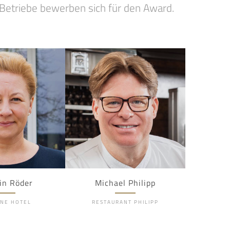
etriebe bewerben sich für den Award.
in Röder
Michael Philipp
NE HOTEL
RESTAURANT PHILIPP