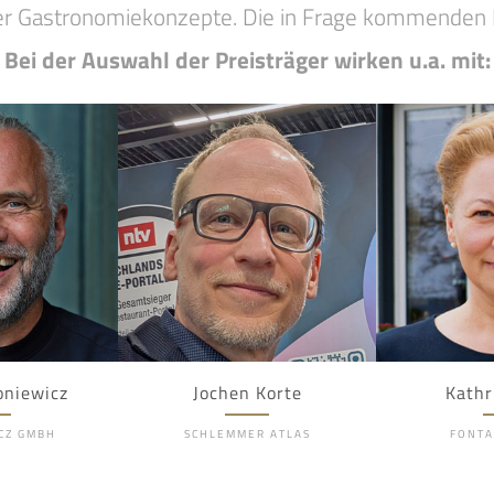
er Gastronomiekonzepte. Die in Frage kommenden B
Bei der Auswahl der Preisträger wirken u.a. mit:
oniewicz
Jochen Korte
Kathr
CZ GMBH
SCHLEMMER ATLAS
FONTA