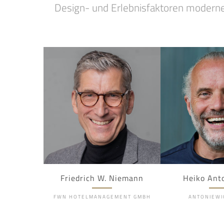
Design- und Erlebnisfaktoren modern
Friedrich W. Niemann
Heiko Ant
FWN HOTELMANAGEMENT GMBH
ANTONIEWI