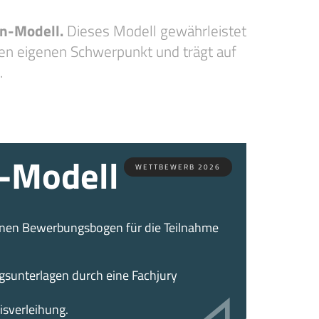
n-Modell.
Dieses Modell gewährleistet
nen eigenen Schwerpunkt und trägt auf
.
-Modell
WETTBEWERB 2026
einen Bewerbungsbogen für die Teilnahme
sunterlagen durch eine Fachjury
isverleihung.